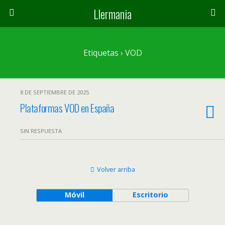
Llermania
Etiquetas › VOD
8 DE SEPTIEMBRE DE 2025
Plataformas VOD en España
SIN RESPUESTA
Volver arriba
Móvil
Escritorio