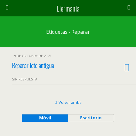
Llermania
Etiquetas › Reparar
19 DE OCTUBRE DE 2025
Reparar foto antigua
SIN RESPUESTA
Volver arriba
Móvil
Escritorio